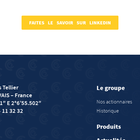
FAITES LE SAVOIR SUR LINKEDIN
 Tellier
Le groupe
VAIS
– France
Nos actionnaires
1″ E 2°6’55.502″
4 11 32 32
Historique
Produits