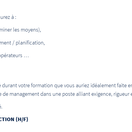
urez à :
rminer les moyens),
ment / planification,
 opérateurs …
durant votre formation que vous auriez idéalement faite e
 de management dans une poste alliant exigence, rigueur 
é.
TION (H/F)