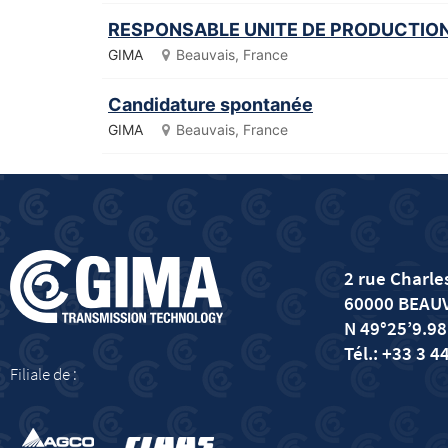
RESPONSABLE UNITE DE PRODUCTION
GIMA
Beauvais, France
Candidature spontanée
GIMA
Beauvais, France
2 rue Charles
60000 BEAU
N 49°25’9.98
Tél.: +33 3 4
Filiale de :