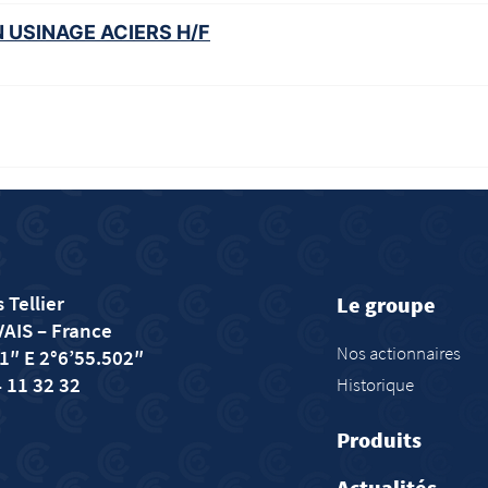
 USINAGE ACIERS H/F
 Tellier
Le groupe
VAIS
– France
Nos actionnaires
1″ E 2°6’55.502″
4 11 32 32
Historique
Produits
Actualités